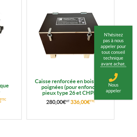
N'hésitez
pas à nous
appeler pour
tout conseil
technique
avant achat.
Caisse renforcée en bois avec
Nous
ique
poignées (pour enfonce-
appeler
5
pieux type 26 et CHPD)
€
TTC
280,00
€
336,00
€
HT
TTC