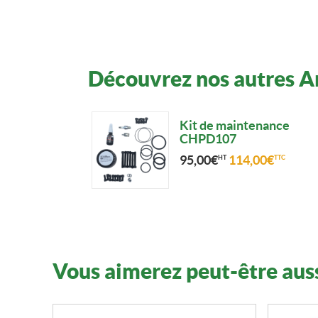
Découvrez nos autres A
Kit de maintenance
CHPD107
95,00
€
114,00
€
HT
TTC
Vous aimerez peut-être aus