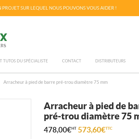
UN PROJET SUR LEQUEL NOUS POUVONS VOUS AIDER !
Passer
Menu principal
au
T TUTOS DU SPÉCIALISTE
CONTACT
DISTRIBUTEURS
contenu
Arracheur à pied de barre pré-trou diamètre 75 mm
Arracheur à pied de ba
pré-trou diamètre 75
478,00
€
573,60
€
HT
TTC