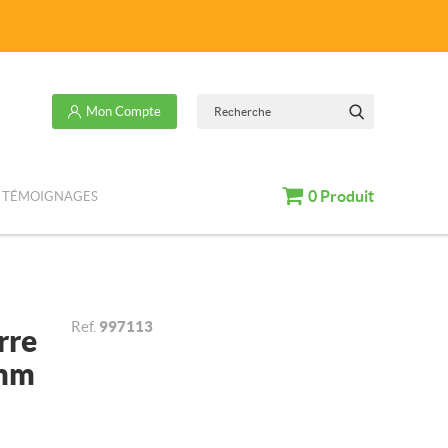
Recherche
Mon Compte
OK
Panier
0
Produit
TÉMOIGNAGES
Ref.
997113
rre
 mm