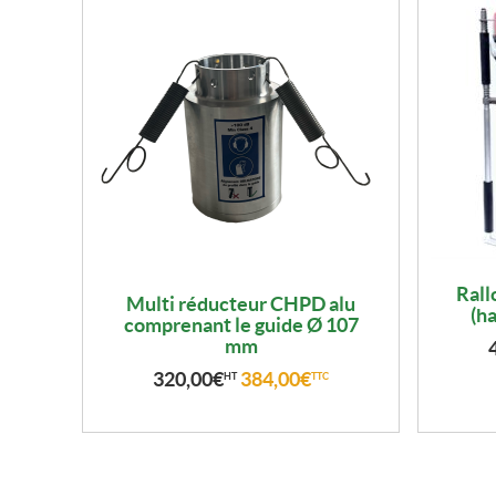
Rall
Multi réducteur CHPD alu
(h
comprenant le guide Ø 107
mm
320,00
€
384,00
€
HT
TTC