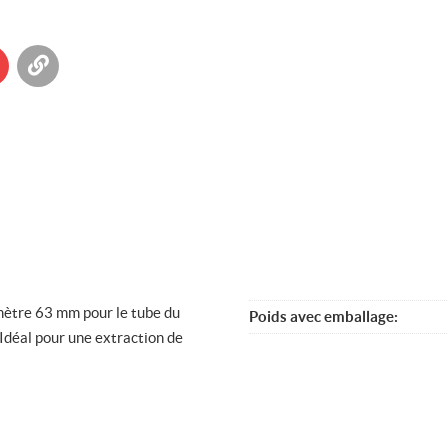
à
pied
de
barre
pré-
kedIn
 Twitter
yer à un ami
Copier dans le bloc-note
trou
diamètre
75
mm
mètre 63 mm pour le tube du
Poids avec emballage
 Idéal pour une extraction de