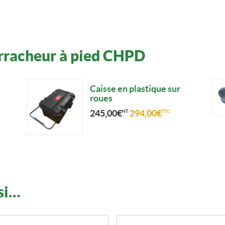
rracheur à pied CHPD
Caisse en plastique sur
roues
245,00
€
294,00
€
HT
TTC
si…