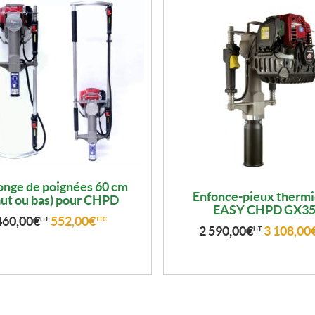
onge de poignées 60 cm
Enfonce-pieux therm
aut ou bas) pour CHPD
EASY CHPD GX3
460,00
€
552,00
€
HT
TTC
2 590,00
€
3 108,00
HT