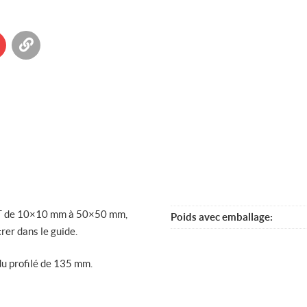
CHPD
acier
pour
pieux
T
kedIn
 Twitter
yer à un ami
Copier dans le bloc-note
s T de 10×10 mm à 50×50 mm,
Poids avec emballage
trer dans le guide.
du profilé de 135 mm.