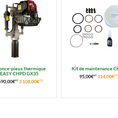
choisies
sur
la
page
du
produit
once-pieux thermique
Kit de maintenance 
EASY CHPD GX35
95,00
€
114,00
€
HT
TT
590,00
€
3 108,00
€
HT
TTC