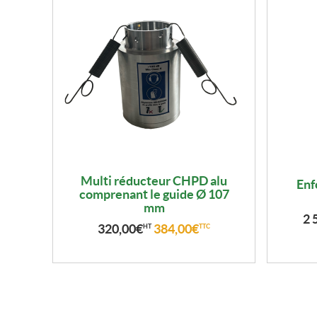
Multi réducteur CHPD alu
Enf
comprenant le guide Ø 107
mm
2 
320,00
€
384,00
€
HT
TTC