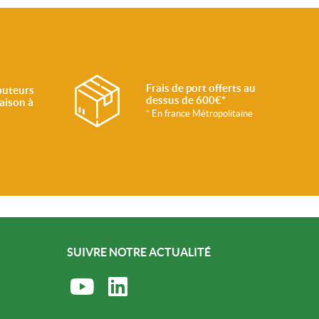
Frais de port offerts au
buteurs
dessus de 600€*
raison à
* En france Métropolitaine
SUIVRE NOTRE ACTUALITÉ
Rejoignez-nous sur Youtube
Rejoignez-nous sur LinkedIn