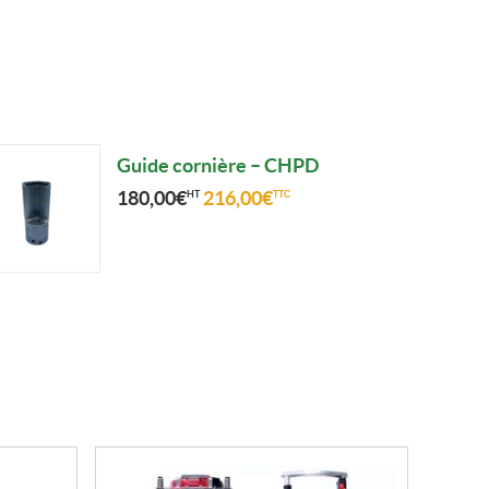
Guide cornière – CHPD
180,00
€
216,00
€
HT
TTC