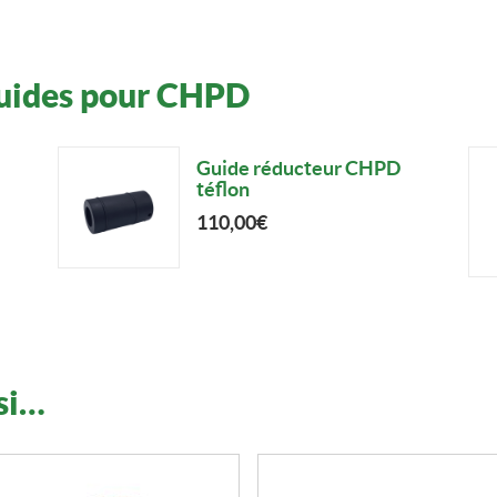
Guides pour CHPD
Guide réducteur CHPD
téflon
110,00
€
Ce
produit
a
plusieurs
variations.
si…
Les
options
peuvent
être