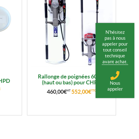
N'hésitez
pas à nous
appeler pour
tout conseil
technique
avant achat.
Rallonge de poignées 60 cm
CHPD
(haut ou bas) pour CHPD
Nous
appeler
C
460,00
€
552,00
€
HT
TTC