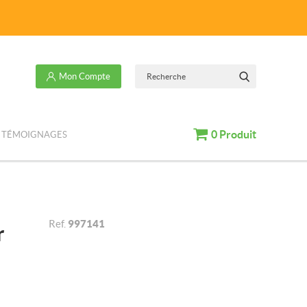
Recherche
Mon Compte
OK
Panier
0
Produit
TÉMOIGNAGES
Ref.
997141
r