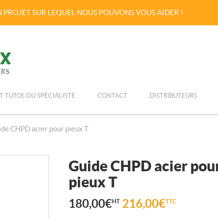
UN PROJET SUR LEQUEL NOUS POUVONS VOUS AIDER !
Passer
Menu principal
au
T TUTOS DU SPÉCIALISTE
CONTACT
DISTRIBUTEURS
contenu
de CHPD acier pour pieux T
Guide CHPD acier pou
pieux T
180,00
€
216,00
€
HT
TTC