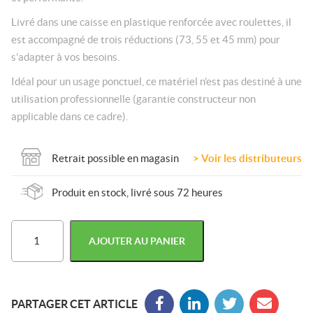
Livré dans une caisse en plastique renforcée avec roulettes, il
est accompagné de trois réductions (73, 55 et 45 mm) pour
s’adapter à vos besoins.
Idéal pour un usage ponctuel, ce matériel n’est pas destiné à une
utilisation professionnelle (garantie constructeur non
applicable dans ce cadre).
Retrait possible en magasin
Voir les distributeurs
Produit en stock, livré sous 72 heures
quantité
AJOUTER AU PANIER
de
Enfonce-
pieux
thermique
type
PARTAGER CET ARTICLE