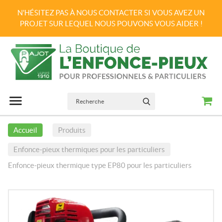
N'HÉSITEZ PAS À NOUS CONTACTER SI VOUS AVEZ UN
PROJET SUR LEQUEL NOUS POUVONS VOUS AIDER !
Recherche
Panie
Menu principal
Menu
Passer
au
OK
contenu
Accueil
Produits
Enfonce-pieux thermiques pour les particuliers
Enfonce-pieux thermique type EP80 pour les particuliers