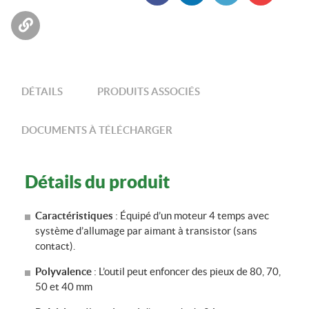
EP80
Partager sur Facebook
Suivez nous sur LinkedIn
Partager sur Twitter
Envoyer à un
pour
ami
les
Copier dans le bloc-note
particuliers
DÉTAILS
PRODUITS ASSOCIÉS
DOCUMENTS À TÉLÉCHARGER
Détails du produit
Caractéristiques
: Équipé d’un moteur 4 temps avec
système d’allumage par aimant à transistor (sans
contact).
Polyvalence
: L’outil peut enfoncer des pieux de 80, 70,
50 et 40 mm